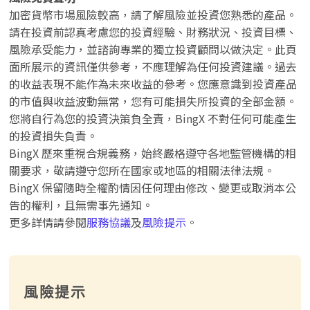
加密貨幣市場風險較高，請了解風險並投資您熟悉的產品。
請在投資前認真考慮您的投資經驗、財務狀況、投資目標、
風險承受能力，並諮詢專業的獨立投資顧問以做決定。此頁
面所展示的資訊僅供參考，不應理解為任何投資建議。過去
的收益表現不能作為未來收益的參考。您應意識到投資產品
的市值與收益波動無常，您有可能損失所投資的全部金額。
您將自行為您的投資決策負全責，BingX 不對任何可能產生
的投資損失負責。
BingX 歷來重視合規義務，始終嚴格遵守各地監管機構的相
關要求，敬請遵守您所在國家或地區的相關法律法規。
BingX 保留隨時全權酌情因任何理由修改、變更或取消本公
告的權利，且無需事先通知。
更多詳情請參閱
服務協議
及
風險提示
。
風險提示