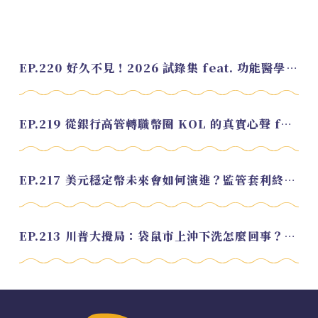
EP.220 好久不見！2026 試錄集 feat. 功能醫學營養師 美寶
EP.219 從銀行高管轉職幣圈 KOL 的真實心聲 feat.龜大
EP.217 美元穩定幣未來會如何演進？監管套利終將收斂？feat. 研究員 余哲安
EP.213 川普大攪局：袋鼠市上沖下洗怎麼回事？feat. Alvin