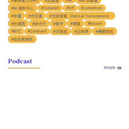
#AI
#華邦電 (2344)
#記憶體
#AI 供應鏈
#Coherent
#InP
#Lumentum
#AI 資料中心
#中國
#光互連
#光收發器（Optical Transceivers）
#bitcoin
#光通訊
#矽光子
#禁令
#美國
#BTC
#Coldcard
#冷錢包
#比特幣
#硬體錢包
#自託管錢包
Podcast
more