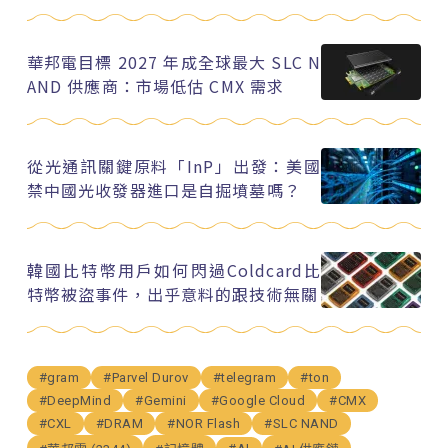
華邦電目標 2027 年成全球最大 SLC N
AND 供應商：市場低估 CMX 需求
從光通訊關鍵原料「InP」出發：美國
禁中國光收發器進口是自掘墳墓嗎？
韓國比特幣用戶如何閃過Coldcard比
特幣被盜事件，出乎意料的跟技術無關
#gram
#Parvel Durov
#telegram
#ton
#DeepMind
#Gemini
#Google Cloud
#CMX
#CXL
#DRAM
#NOR Flash
#SLC NAND