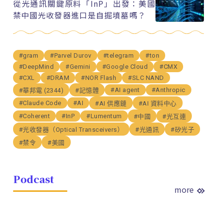
從光通訊關鍵原料「InP」出發：美國
禁中國光收發器進口是自掘墳墓嗎？
#gram
#Parvel Durov
#telegram
#ton
#DeepMind
#Gemini
#Google Cloud
#CMX
#CXL
#DRAM
#NOR Flash
#SLC NAND
#AI agent
#Anthropic
#華邦電 (2344)
#記憶體
#Claude Code
#AI
#AI 供應鏈
#AI 資料中心
#Coherent
#InP
#Lumentum
#中國
#光互連
#光收發器（Optical Transceivers）
#光通訊
#矽光子
#禁令
#美國
Podcast
more