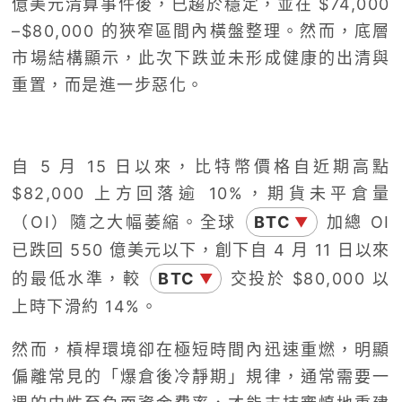
億美元清算事件後，已趨於穩定，並在 $74,000
–$80,000 的狹窄區間內橫盤整理。然而，底層
市場結構顯示，此次下跌並未形成健康的出清與
重置，而是進一步惡化。
自 5 月 15 日以來，比特幣價格自近期高點
$82,000 上方回落逾 10%，期貨未平倉量
（OI）隨之大幅萎縮。全球
BTC
加總 OI
▼
已跌回 550 億美元以下，創下自 4 月 11 日以來
的最低水準，較
BTC
交投於 $80,000 以
▼
上時下滑約 14%。
然而，槓桿環境卻在極短時間內迅速重燃，明顯
偏離常見的「爆倉後冷靜期」規律，通常需要一