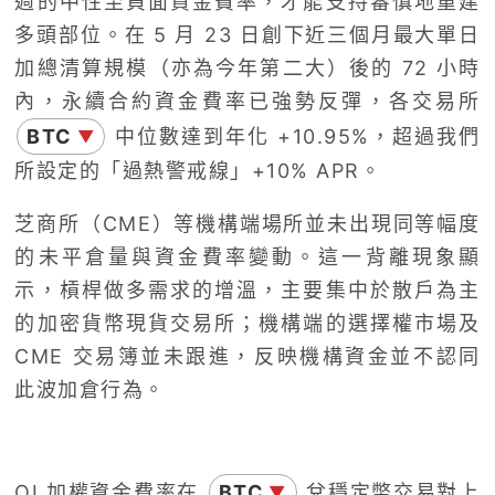
週的中性至負面資金費率，才能支持審慎地重建
多頭部位。在 5 月 23 日創下近三個月最大單日
加總清算規模（亦為今年第二大）後的 72 小時
內，永續合約資金費率已強勢反彈，各交易所
BTC
中位數達到年化 +10.95%，超過我們
▼
所設定的「過熱警戒線」+10% APR。
芝商所（CME）等機構端場所並未出現同等幅度
的未平倉量與資金費率變動。這一背離現象顯
示，槓桿做多需求的增溫，主要集中於散戶為主
的加密貨幣現貨交易所；機構端的選擇權市場及
CME 交易簿並未跟進，反映機構資金並不認同
此波加倉行為。
OI 加權資金費率在
BTC
兌穩定幣交易對上
▼