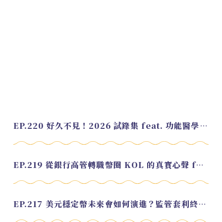
EP.220 好久不見！2026 試錄集 feat. 功能醫學營養師 美寶
EP.219 從銀行高管轉職幣圈 KOL 的真實心聲 feat.龜大
EP.217 美元穩定幣未來會如何演進？監管套利終將收斂？feat. 研究員 余哲安