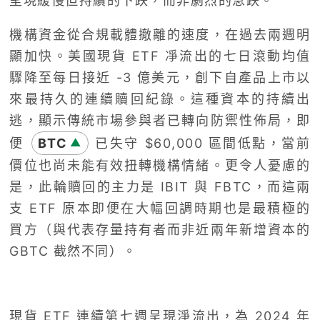
呈現緩慢但持續的下跌，而非劇烈的急跌。
機構資金從合規載體撤離的速度，在過去兩週明
顯加快。美國現貨 ETF 凈流出的七日滾動均值
驟降至每日接近 -3 億美元，創下自產品上市以
來最持久的連續贖回紀錄。這種資本的持續出
逃，顯示傳統市場參與者已轉向防禦性佈局，即
便
BTC
已失守 $60,000 區間低點，當前
▲
價位也尚未能有效扭轉機構情緒。更令人憂慮的
是，此輪贖回的主力是 IBIT 與 FBTC，而這兩
支 ETF 原本即便在大幅回調時期也是最積極的
買方（與代表存量持有者而非近兩年新增資本的
GBTC 截然不同）。
現貨 ETF 連續第七週呈現淨流出，為 2024 年