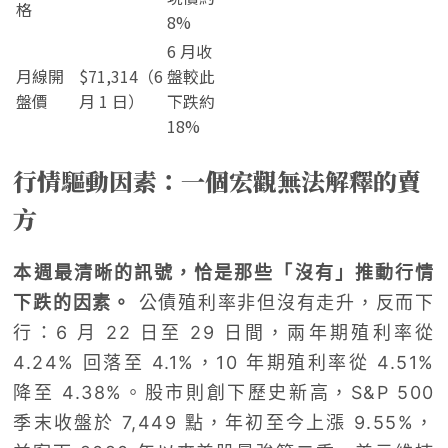
格
8%
6 月收
月線開
$71,314（6
盤較此
盤價
月 1 日）
下跌約
18%
行情驅動因素：一個宏觀無法解釋的賣
方
本週最清晰的訊號，恰是那些「沒有」推動行情
下跌的因素。
公債殖利率非但沒有走升，反而下
行：6 月 22 日至 29 日間，兩年期殖利率從
4.24% 回落至 4.1%，10 年期殖利率從 4.51%
降至 4.38%。股市則創下歷史新高，S&P 500
季末收盤於 7,449 點，年初至今上漲 9.55%，