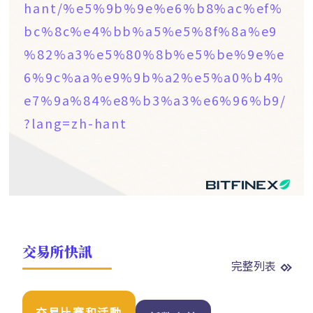
hant/%e5%9b%9e%e6%b8%ac%ef%
bc%8c%e4%bb%a5%e5%8f%8a%e9
%82%a3%e5%80%8b%e5%be%9e%e
6%9c%aa%e9%9b%a2%e5%a0%b4%
e7%9a%84%e8%b3%a3%e6%96%b9/
?lang=zh-hant
交易所快訊
完整列表