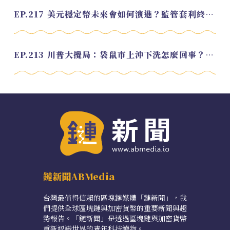
EP.217 美元穩定幣未來會如何演進？監管套利終將收斂？feat. 研究員 余哲安
EP.213 川普大攪局：袋鼠市上沖下洗怎麼回事？feat. Alvin
鏈新聞ABMedia
台灣最值得信賴的區塊鏈媒體「鏈新聞」，我
們提供全球區塊鏈與加密貨幣的重要新聞與趨
勢報告。「鏈新聞」是透過區塊鏈與加密貨幣
重新認識世界的青年科技讀物。