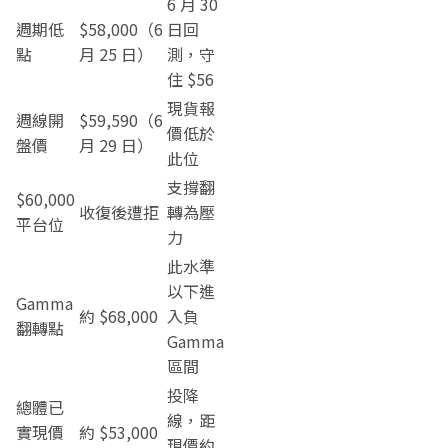
6 月 30
週期低
$58,000（6
日回
點
月 25 日）
測，守
住 $56
現貨報
週線開
$59,590（6
價低於
盤價
月 29 日）
此位
支撐翻
$60,000
收復後遭拒
轉為壓
平台位
力
此水準
以下進
Gamma
約 $68,000
入負
翻轉點
Gamma
區間
投降
總體已
線，距
實現價
約 $53,000
現價約