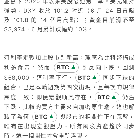
並寫下 2020 年以來美股最強第二季。美元維持
強勢，DXY 收於 101.2 附近（6 月 24 日曾觸
及 101.8 的 14 個月高點）；黃金目前滑落至
$3,974，6 月累計跌幅約 10%。
殖利率走軟加上股市創新高，理應為比特幣構成
利多背景。然而
BTC
卻反向下跌，回測
▲
$58,000。殖利率下行、
BTC
同步下跌的
▲
組合，已是本輪週期第四次出現，且每次的規律
高度一致：即便宏觀順風存在，
BTC
仍舊
▲
下跌。此輪的賣方主要來自加密原生端，這也解
釋了為何
BTC
與股市的相關性正在瓦解，
▲
唯有在出現宏觀壓力、所有風險資產趨於同步
時，這一相關性才會重新浮現。