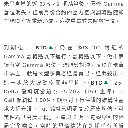
未平倉量的近 37%。到期結算後，價外 Gamma
倉位消失，但前月份合約的壓力牆與翻轉點隨即
在現價附近重新形成。這次重置並未解救行情。
到期後，
BTC
仍在 $68,000 附近的
▲
Gamma 翻轉點以下運行。翻轉點以下，做市商
持有空 Gamma 部位，須順勢對沖，反映在現貨
市場上，就是大型參與者逢強賣出、逢弱殺出，
進一步放大波動率而非平抑。
BTC
25-
▲
Delta 偏斜度當前為 -5.20%（Put 主導），
Call 偏斜僅 1.50%，顯示對下行保護的結構性需
求大幅升溫，Put 偏斜已明顯高於歷史均值，可
定性為「高度恐慌」。這與 6 月下旬觀察到的格
局完全吻合，當時的恐慌情緒在到期前有所緩