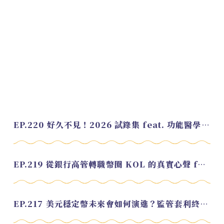
EP.220 好久不見！2026 試錄集 feat. 功能醫學營養師 美寶
EP.219 從銀行高管轉職幣圈 KOL 的真實心聲 feat.龜大
EP.217 美元穩定幣未來會如何演進？監管套利終將收斂？feat. 研究員 余哲安