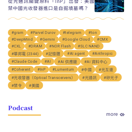
從光通訊關鍵原料「InP」出發：美國
禁中國光收發器進口是自掘墳墓嗎？
#gram
#Parvel Durov
#telegram
#ton
#DeepMind
#Gemini
#Google Cloud
#CMX
#CXL
#DRAM
#NOR Flash
#SLC NAND
#AI agent
#Anthropic
#華邦電 (2344)
#記憶體
#Claude Code
#AI
#AI 供應鏈
#AI 資料中心
#Coherent
#InP
#Lumentum
#中國
#光互連
#光收發器（Optical Transceivers）
#光通訊
#矽光子
#禁令
#美國
Podcast
more