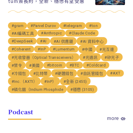
tum簽長約，全新、穩懋有望受惠
#gram
#Parvel Durov
#telegram
#ton
#Anthropic
#Claude Code
#AI編碼工具
#DeepSeek
#AI
#AI 供應鏈
#AI 資料中心
#Coherent
#InP
#Lumentum
#中國
#光互連
#光收發器（Optical Transceivers）
#光通訊
#矽光子
#bitcoin
#BTC
#Coldcard
#禁令
#美國
#AXT
#冷錢包
#比特幣
#硬體錢包
#自託管錢包
#Inc.（AXTI）
#InP）
#全新 (2455)
#磷化銦（Indium Phosphide
#穩懋 (3105)
Podcast
more