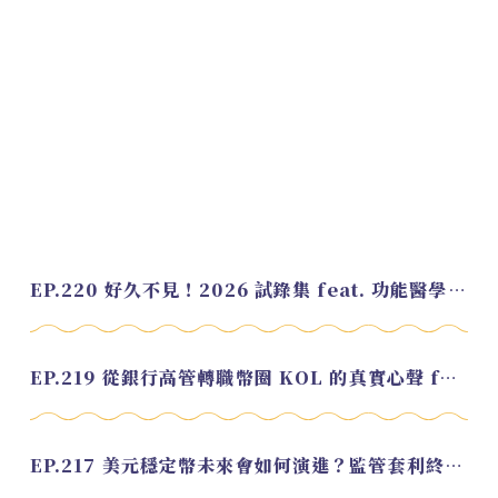
EP.220 好久不見！2026 試錄集 feat. 功能醫學營養師 美寶
EP.219 從銀行高管轉職幣圈 KOL 的真實心聲 feat.龜大
EP.217 美元穩定幣未來會如何演進？監管套利終將收斂？feat. 研究員 余哲安