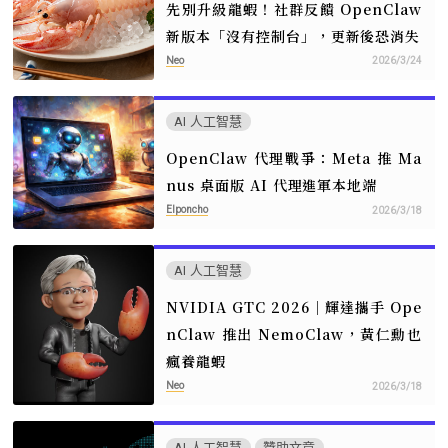
先別升級龍蝦！社群反饋 OpenClaw
新版本「沒有控制台」，更新後恐消失
Neo
2026/3/24
AI 人工智慧
OpenClaw 代理戰爭：Meta 推 Ma
nus 桌面版 AI 代理進軍本地端
Elponcho
2026/3/18
AI 人工智慧
NVIDIA GTC 2026｜輝達攜手 Ope
nClaw 推出 NemoClaw，黃仁勳也
瘋養龍蝦
Neo
2026/3/18
AI 人工智慧
贊助文章