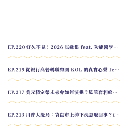
EP.220 好久不見！2026 試錄集 feat. 功能醫學營養師 美寶
EP.219 從銀行高管轉職幣圈 KOL 的真實心聲 feat.龜大
EP.217 美元穩定幣未來會如何演進？監管套利終將收斂？feat. 研究員 余哲安
EP.213 川普大攪局：袋鼠市上沖下洗怎麼回事？feat. Alvin