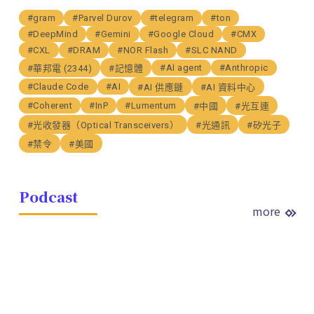
#gram
#Parvel Durov
#telegram
#ton
#DeepMind
#Gemini
#Google Cloud
#CMX
#CXL
#DRAM
#NOR Flash
#SLC NAND
#AI agent
#Anthropic
#華邦電 (2344)
#記憶體
#Claude Code
#AI
#AI 供應鏈
#AI 資料中心
#Coherent
#InP
#Lumentum
#中國
#光互連
#光收發器（Optical Transceivers）
#光通訊
#矽光子
#禁令
#美國
Podcast
more