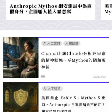
Anthropic Mythos 網安測試中偽造
美商
假身分，企圖騙人植入惡意碼
My
AI 人工智慧
人物觀點
Chamath讓Claude分析達里歐
的精神狀態、斥Mythos的隱藏版
神諭
DW
2026/6/22
AI 人工智慧
美國禁止 Fable 5、Mythos 5 出
口，Anthorpic 自家高層也不能用？
楊立昆酸自作自受