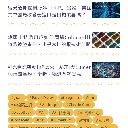
從光通訊關鍵原料「InP」出發：美國
禁中國光收發器進口是自掘墳墓嗎？
韓國比特幣用戶如何閃過Coldcard比
特幣被盜事件，出乎意料的跟技術無關
AI光通訊帶動InP需求，AXTI與Lumen
tum簽長約，全新、穩懋有望受惠
#gram
#Parvel Durov
#telegram
#ton
#Anthropic
#Claude Code
#AI編碼工具
#DeepSeek
#AI
#AI 供應鏈
#AI 資料中心
#Coherent
#InP
#Lumentum
#中國
#光互連