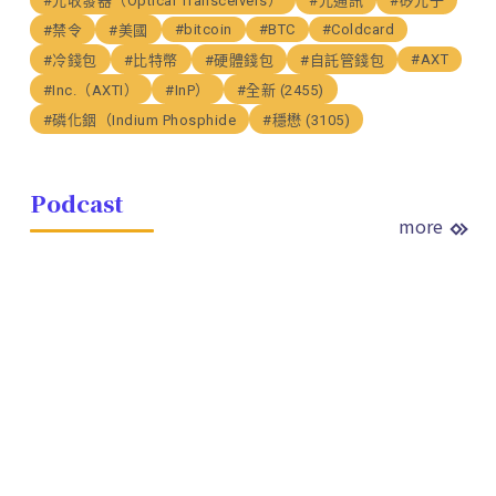
#光收發器（Optical Transceivers）
#光通訊
#矽光子
#bitcoin
#BTC
#Coldcard
#禁令
#美國
#AXT
#冷錢包
#比特幣
#硬體錢包
#自託管錢包
#Inc.（AXTI）
#InP）
#全新 (2455)
#磷化銦（Indium Phosphide
#穩懋 (3105)
Podcast
more