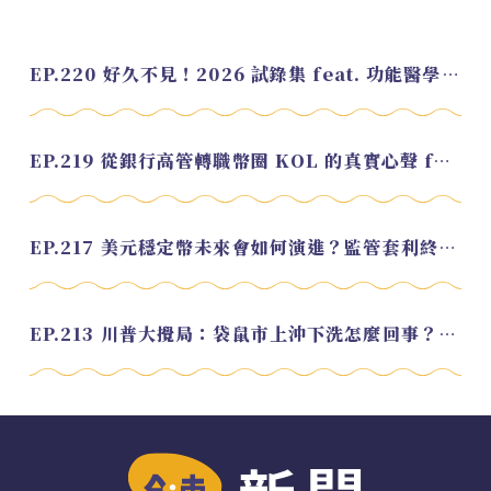
EP.220 好久不見！2026 試錄集 feat. 功能醫學營養師 美寶
EP.219 從銀行高管轉職幣圈 KOL 的真實心聲 feat.龜大
EP.217 美元穩定幣未來會如何演進？監管套利終將收斂？feat. 研究員 余哲安
EP.213 川普大攪局：袋鼠市上沖下洗怎麼回事？feat. Alvin