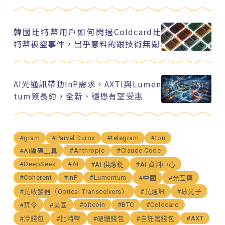
韓國比特幣用戶如何閃過Coldcard比
特幣被盜事件，出乎意料的跟技術無關
AI光通訊帶動InP需求，AXTI與Lumen
tum簽長約，全新、穩懋有望受惠
#gram
#Parvel Durov
#telegram
#ton
#Anthropic
#Claude Code
#AI編碼工具
#DeepSeek
#AI
#AI 供應鏈
#AI 資料中心
#Coherent
#InP
#Lumentum
#中國
#光互連
#光收發器（Optical Transceivers）
#光通訊
#矽光子
#bitcoin
#BTC
#Coldcard
#禁令
#美國
#AXT
#冷錢包
#比特幣
#硬體錢包
#自託管錢包