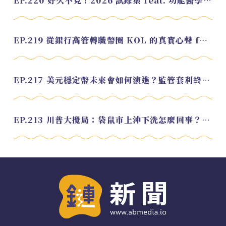
EP.220 好久不見！2026 試錄集 feat. 功能醫學營養師 美寶
EP.219 從銀行高管轉職幣圈 KOL 的真實心聲 feat.龜大
EP.217 美元穩定幣未來會如何演進？監管套利終將收斂？feat. 研究員 余哲安
EP.213 川普大攪局：袋鼠市上沖下洗怎麼回事？feat. Alvin