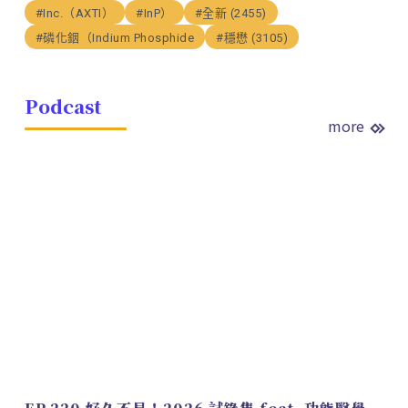
#Inc.（AXTI）
#InP）
#全新 (2455)
#磷化銦（Indium Phosphide
#穩懋 (3105)
Podcast
more