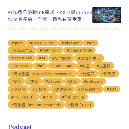
AI光通訊帶動InP需求，AXTI與Lumen
tum簽長約，全新、穩懋有望受惠
#gram
#Parvel Durov
#telegram
#ton
#Anthropic
#Claude Code
#AI編碼工具
#DeepSeek
#AI
#AI 供應鏈
#AI 資料中心
#Coherent
#InP
#Lumentum
#中國
#光互連
#光收發器（Optical Transceivers）
#光通訊
#矽光子
#bitcoin
#BTC
#Coldcard
#禁令
#美國
#AXT
#冷錢包
#比特幣
#硬體錢包
#自託管錢包
#Inc.（AXTI）
#InP）
#全新 (2455)
#磷化銦（Indium Phosphide
#穩懋 (3105)
Podcast