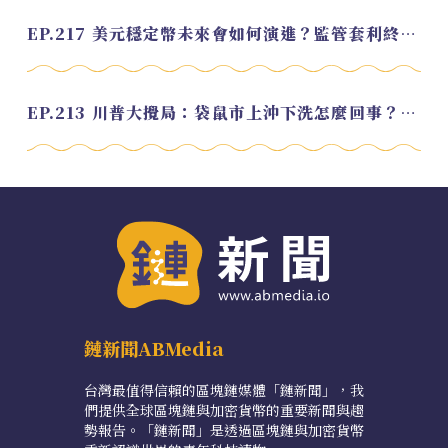
EP.217 美元穩定幣未來會如何演進？監管套利終將收斂？feat. 研究員 余哲安
EP.213 川普大攪局：袋鼠市上沖下洗怎麼回事？feat. Alvin
鏈新聞ABMedia
台灣最值得信賴的區塊鏈媒體「鏈新聞」，我
們提供全球區塊鏈與加密貨幣的重要新聞與趨
勢報告。「鏈新聞」是透過區塊鏈與加密貨幣