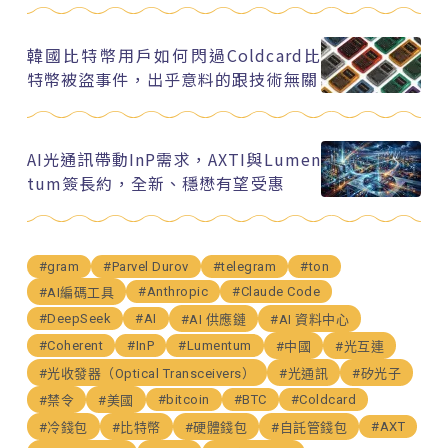
韓國比特幣用戶如何閃過Coldcard比
特幣被盜事件，出乎意料的跟技術無關
AI光通訊帶動InP需求，AXTI與Lumen
tum簽長約，全新、穩懋有望受惠
#gram
#Parvel Durov
#telegram
#ton
#Anthropic
#Claude Code
#AI編碼工具
#DeepSeek
#AI
#AI 供應鏈
#AI 資料中心
#Coherent
#InP
#Lumentum
#中國
#光互連
#光收發器（Optical Transceivers）
#光通訊
#矽光子
#bitcoin
#BTC
#Coldcard
#禁令
#美國
#AXT
#冷錢包
#比特幣
#硬體錢包
#自託管錢包