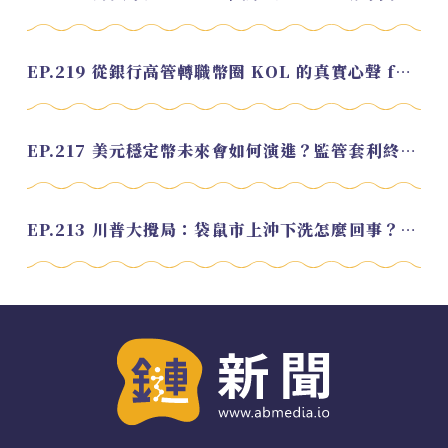
EP.219 從銀行高管轉職幣圈 KOL 的真實心聲 feat.龜大
EP.217 美元穩定幣未來會如何演進？監管套利終將收斂？feat. 研究員 余哲安
EP.213 川普大攪局：袋鼠市上沖下洗怎麼回事？feat. Alvin