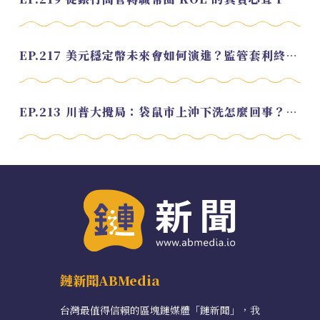
EP.217 美元穩定幣未來會如何演進？監管套利終將收斂？feat. 研究員 余哲安
EP.213 川普大攪局：袋鼠市上沖下洗怎麼回事？feat. Alvin
鏈新聞ABMedia
台灣最值得信賴的區塊鏈媒體「鏈新聞」，我