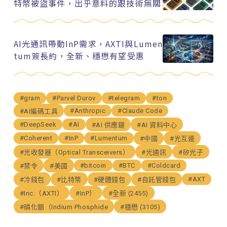
特幣被盜事件，出乎意料的跟技術無關
AI光通訊帶動InP需求，AXTI與Lumen
tum簽長約，全新、穩懋有望受惠
#gram
#Parvel Durov
#telegram
#ton
#Anthropic
#Claude Code
#AI編碼工具
#DeepSeek
#AI
#AI 供應鏈
#AI 資料中心
#Coherent
#InP
#Lumentum
#中國
#光互連
#光收發器（Optical Transceivers）
#光通訊
#矽光子
#bitcoin
#BTC
#Coldcard
#禁令
#美國
#AXT
#冷錢包
#比特幣
#硬體錢包
#自託管錢包
#Inc.（AXTI）
#InP）
#全新 (2455)
#磷化銦（Indium Phosphide
#穩懋 (3105)