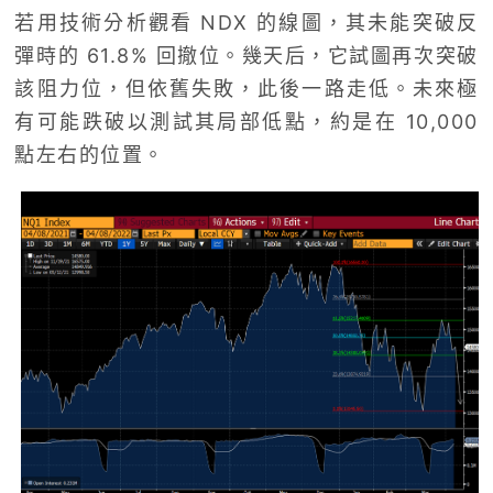
若用技術分析觀看 NDX 的線圖，其未能突破反
彈時的 61.8% 回撤位。幾天后，它試圖再次突破
該阻力位，但依舊失敗，此後一路走低。未來極
有可能跌破以測試其局部低點，約是在 10,000
點左右的位置。