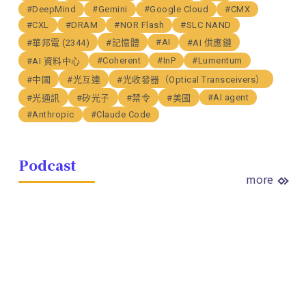
#DeepMind
#Gemini
#Google Cloud
#CMX
#CXL
#DRAM
#NOR Flash
#SLC NAND
#AI
#華邦電 (2344)
#記憶體
#AI 供應鏈
#Coherent
#InP
#Lumentum
#AI 資料中心
#中國
#光互連
#光收發器（Optical Transceivers）
#AI agent
#光通訊
#矽光子
#禁令
#美國
#Anthropic
#Claude Code
Podcast
more