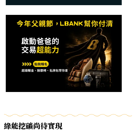
綠能挖礦尚待實現