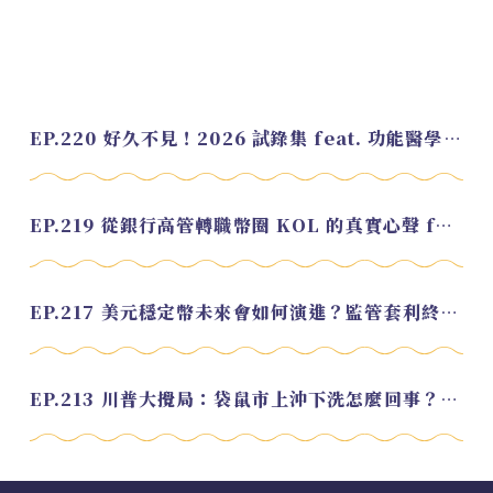
EP.220 好久不見！2026 試錄集 feat. 功能醫學營養師 美寶
EP.219 從銀行高管轉職幣圈 KOL 的真實心聲 feat.龜大
EP.217 美元穩定幣未來會如何演進？監管套利終將收斂？feat. 研究員 余哲安
EP.213 川普大攪局：袋鼠市上沖下洗怎麼回事？feat. Alvin