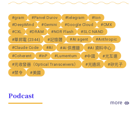
#gram
#Parvel Durov
#telegram
#ton
#DeepMind
#Gemini
#Google Cloud
#CMX
#CXL
#DRAM
#NOR Flash
#SLC NAND
#AI agent
#Anthropic
#華邦電 (2344)
#記憶體
#Claude Code
#AI
#AI 供應鏈
#AI 資料中心
#Coherent
#InP
#Lumentum
#中國
#光互連
#光收發器（Optical Transceivers）
#光通訊
#矽光子
#禁令
#美國
Podcast
more