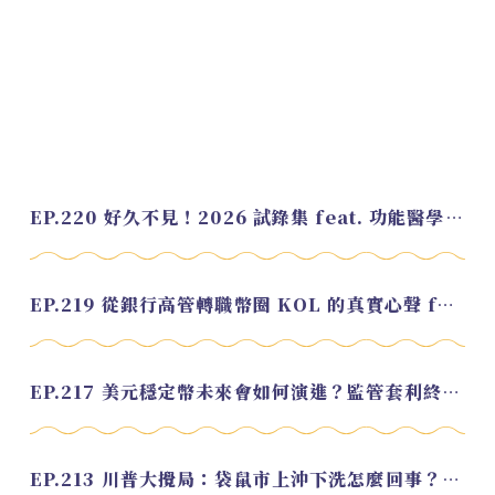
EP.220 好久不見！2026 試錄集 feat. 功能醫學營養師 美寶
EP.219 從銀行高管轉職幣圈 KOL 的真實心聲 feat.龜大
EP.217 美元穩定幣未來會如何演進？監管套利終將收斂？feat. 研究員 余哲安
EP.213 川普大攪局：袋鼠市上沖下洗怎麼回事？feat. Alvin