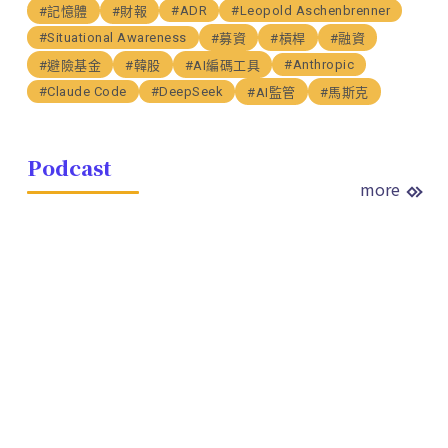
#ADR
#Leopold Aschenbrenner
#記憶體
#財報
#Situational Awareness
#募資
#槓桿
#融資
#Anthropic
#避險基金
#韓股
#AI編碼工具
#Claude Code
#DeepSeek
#AI監管
#馬斯克
Podcast
more