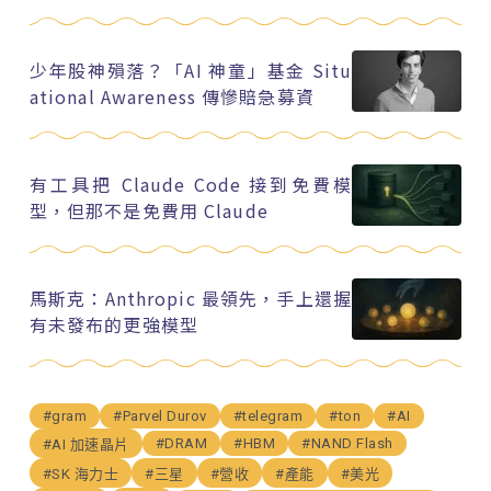
少年股神殞落？「AI 神童」基金 Situ
ational Awareness 傳慘賠急募資
有工具把 Claude Code 接到免費模
型，但那不是免費用 Claude
馬斯克：Anthropic 最領先，手上還握
有未發布的更強模型
#gram
#Parvel Durov
#telegram
#ton
#AI
#DRAM
#HBM
#NAND Flash
#AI 加速晶片
#SK 海力士
#三星
#營收
#產能
#美光