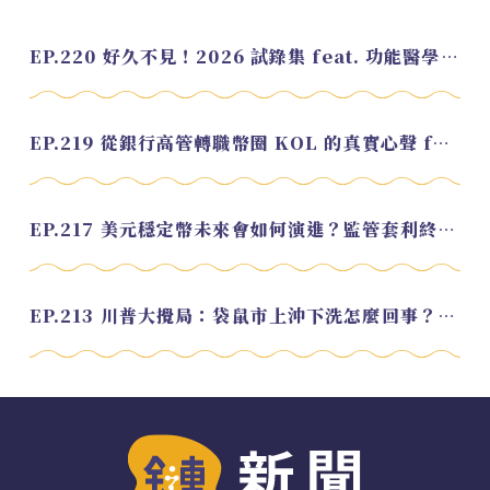
EP.220 好久不見！2026 試錄集 feat. 功能醫學營養師 美寶
EP.219 從銀行高管轉職幣圈 KOL 的真實心聲 feat.龜大
EP.217 美元穩定幣未來會如何演進？監管套利終將收斂？feat. 研究員 余哲安
EP.213 川普大攪局：袋鼠市上沖下洗怎麼回事？feat. Alvin