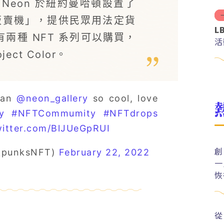
市場 Neon 於紐約曼哈頓設置了
動販賣機」，提供民眾用法定貨
L
有兩種 NFT 系列可以購買，
活
ject Color。
tan
@neon_gallery
so cool, love
y
#NFTCommumity
#NFTdrops
witter.com/BlJUeGpRUI
創
a_punksNFT)
February 22, 2022
一
恢
從