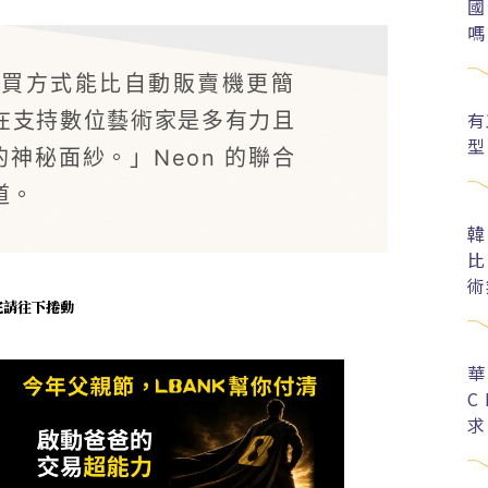
國
嗎
購買方式能比自動販賣機更簡
有
在支持數位藝術家是多有力且
型
的神秘面紗。」Neon 的聯合
說道。
韓
比
術
未完請往下捲動
華
C
求