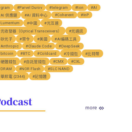
#gram
#Parvel Durov
#telegram
#ton
#AI
#Coherent
#InP
#AI 供應鏈
#AI 資料中心
#Lumentum
#中國
#光互連
#光收發器（Optical Transceivers）
#光通訊
#矽光子
#禁令
#美國
#AI編碼工具
#Anthropic
#Claude Code
#DeepSeek
bitcoin
#BTC
#Coldcard
#冷錢包
#比特幣
#CMX
#CXL
#硬體錢包
#自託管錢包
#DRAM
#NOR Flash
#SLC NAND
#華邦電 (2344)
#記憶體
odcast
more