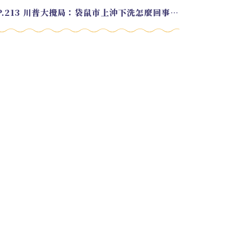
EP.213 川普大攪局：袋鼠市上沖下洗怎麼回事？feat. Alvin