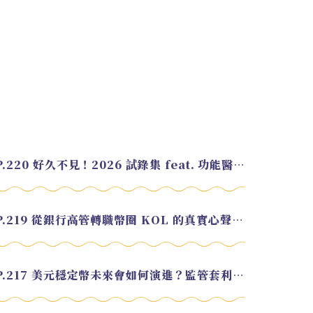
EP.220 好久不見！2026 試錄集 feat. 功能醫學營養師 美寶
EP.219 從銀行高管轉職幣圈 KOL 的真實心聲 feat.龜大
EP.217 美元穩定幣未來會如何演進？監管套利終將收斂？feat. 研究員 余哲安