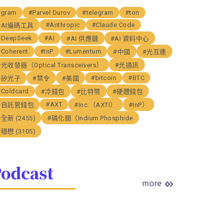
#gram
#Parvel Durov
#telegram
#ton
#Anthropic
#Claude Code
#AI編碼工具
#DeepSeek
#AI
#AI 供應鏈
#AI 資料中心
#Coherent
#InP
#Lumentum
#中國
#光互連
#光收發器（Optical Transceivers）
#光通訊
#bitcoin
#BTC
#矽光子
#禁令
#美國
#Coldcard
#冷錢包
#比特幣
#硬體錢包
#AXT
#自託管錢包
#Inc.（AXTI）
#InP）
#全新 (2455)
#磷化銦（Indium Phosphide
#穩懋 (3105)
odcast
more