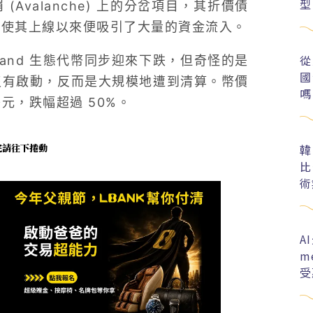
型
雪崩 (Avalanche) 上的分岔項目，其折價債
制使其上線以來便吸引了大量的資金流入。
從
land 生態代幣同步迎來下跌，但奇怪的是
國
沒有啟動，反而是大規模地遭到清算。幣價
嗎
 美元，跌幅超過 50%。
未完請往下捲動
韓
比
術
A
m
受