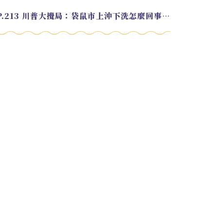
EP.213 川普大攪局：袋鼠市上沖下洗怎麼回事？feat. Alvin