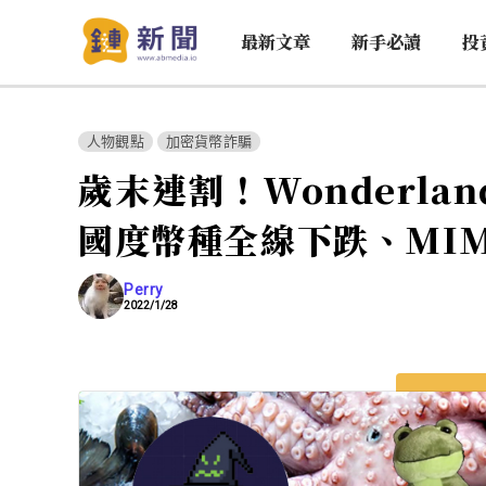
最新文章
新手必讀
投
人物觀點
加密貨幣詐騙
歲末連割！Wonderl
國度幣種全線下跌、MI
Perry
2022/1/28