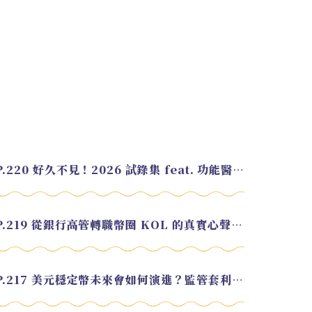
EP.220 好久不見！2026 試錄集 feat. 功能醫學營養師 美寶
EP.219 從銀行高管轉職幣圈 KOL 的真實心聲 feat.龜大
EP.217 美元穩定幣未來會如何演進？監管套利終將收斂？feat. 研究員 余哲安