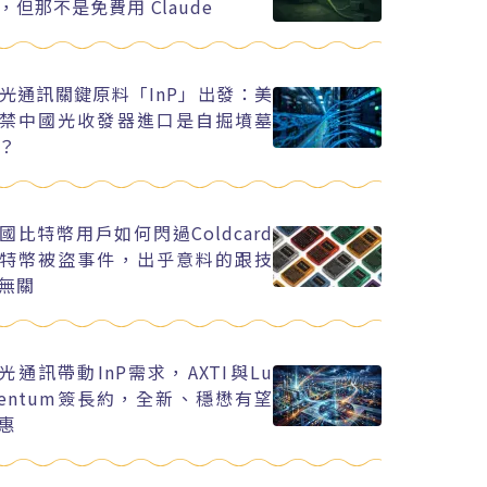
，但那不是免費用 Claude
光通訊關鍵原料「InP」出發：美
禁中國光收發器進口是自掘墳墓
？
國比特幣用戶如何閃過Coldcard
特幣被盜事件，出乎意料的跟技
無關
I光通訊帶動InP需求，AXTI與Lu
entum簽長約，全新、穩懋有望
惠