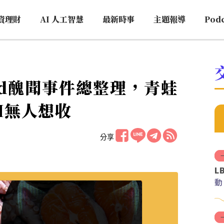
資理財
AI 人工智慧
最新時事
主題報導
Pod
and醜聞事件總整理，青蛙
M無人想收
分享
L
動