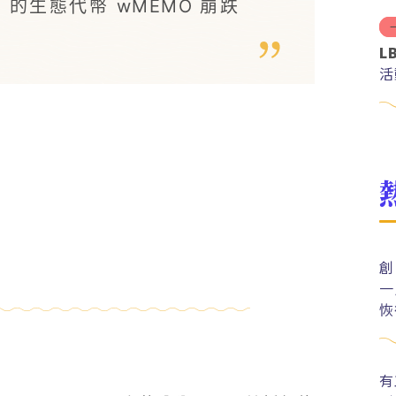
d 的生態代幣 wMEMO 崩跌
L
活
創
一
恢
有