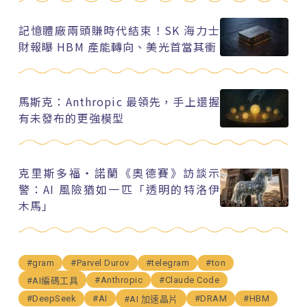
記憶體廠兩頭賺時代結束！SK 海力士
財報曝 HBM 產能轉向、美光首當其衝
馬斯克：Anthropic 最領先，手上還握
有未發布的更強模型
克里斯多福・諾蘭《奧德賽》訪談示
警：AI 風險猶如一匹「透明的特洛伊
木馬」
#gram
#Parvel Durov
#telegram
#ton
#Anthropic
#Claude Code
#AI編碼工具
#DeepSeek
#AI
#DRAM
#HBM
#AI 加速晶片