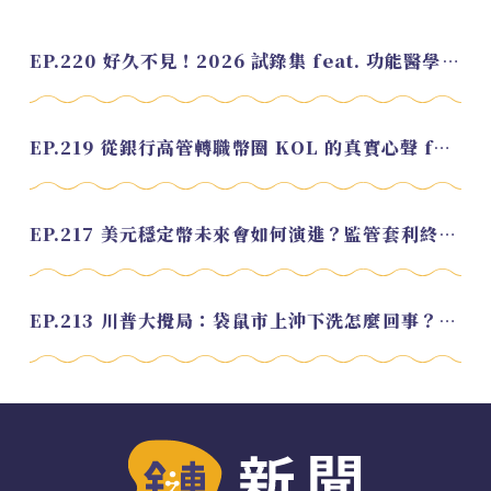
EP.220 好久不見！2026 試錄集 feat. 功能醫學營養師 美寶
EP.219 從銀行高管轉職幣圈 KOL 的真實心聲 feat.龜大
EP.217 美元穩定幣未來會如何演進？監管套利終將收斂？feat. 研究員 余哲安
EP.213 川普大攪局：袋鼠市上沖下洗怎麼回事？feat. Alvin