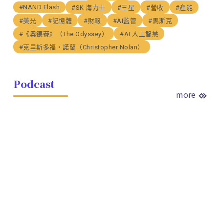
#NAND Flash
#SK 海力士
#三星
#營收
#產能
#美光
#記憶體
#財報
#AI監管
#馬斯克
#《奧德賽》（The Odyssey）
#AI 人工智慧
#克里斯多福・諾蘭（Christopher Nolan）
Podcast
more