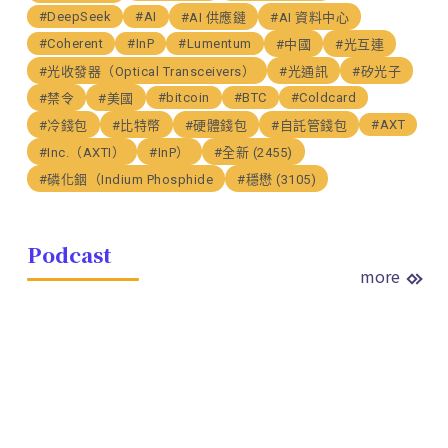
#DeepSeek
#AI
#AI 供應鏈
#AI 資料中心
#Coherent
#InP
#Lumentum
#中國
#光互連
#光收發器（Optical Transceivers）
#光通訊
#矽光子
#bitcoin
#BTC
#Coldcard
#禁令
#美國
#AXT
#冷錢包
#比特幣
#硬體錢包
#自託管錢包
#Inc.（AXTI）
#InP）
#全新 (2455)
#磷化銦（Indium Phosphide
#穩懋 (3105)
Podcast
more