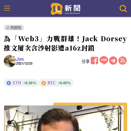
人物觀點
為「Web3」力戰群雄！Jack Dorsey
推文屢次含沙射影遭a16z封鎖
Jim
分享
2021/12/23
ETH
BTC
+0.30%
+0.49%