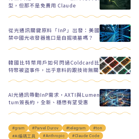
型，但那不是免費用 Claude
從光通訊關鍵原料「InP」出發：美國
禁中國光收發器進口是自掘墳墓嗎？
韓國比特幣用戶如何閃過Coldcard比
特幣被盜事件，出乎意料的跟技術無關
AI光通訊帶動InP需求，AXTI與Lumen
tum簽長約，全新、穩懋有望受惠
#gram
#Parvel Durov
#telegram
#ton
#Anthropic
#Claude Code
#AI編碼工具