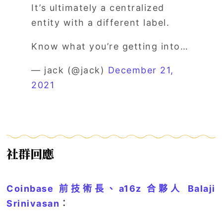
It’s ultimately a centralized
entity with a different label.
Know what you’re getting into…
— jack (@jack)
December 21,
2021
社群回應
Coinbase 前技術長、a16z 合夥人 Balaji
Srinivasan
：