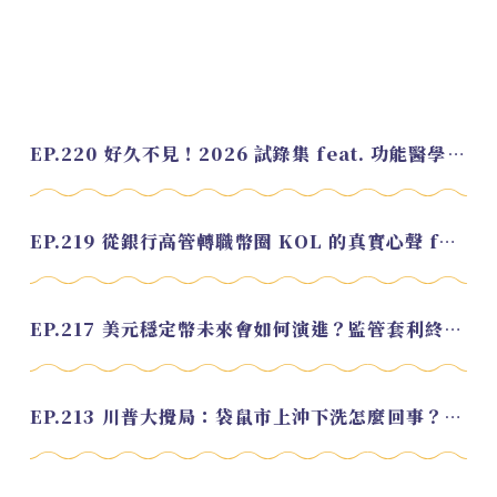
EP.220 好久不見！2026 試錄集 feat. 功能醫學營養師 美寶
EP.219 從銀行高管轉職幣圈 KOL 的真實心聲 feat.龜大
EP.217 美元穩定幣未來會如何演進？監管套利終將收斂？feat. 研究員 余哲安
EP.213 川普大攪局：袋鼠市上沖下洗怎麼回事？feat. Alvin