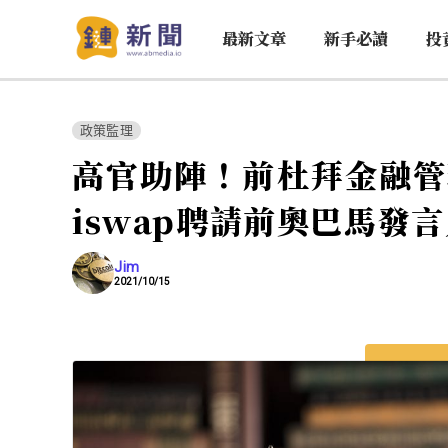
最新文章
新手必讀
投
政策監理
高官助陣！前杜拜金融管
iswap聘請前奧巴馬發
Jim
2021/10/15