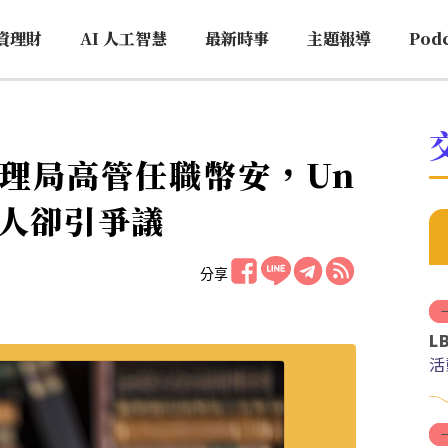
資理財
AI 人工智慧
最新時事
主題報導
Pod
理局高管任職幣安，Un
言人卻引爭議
分享
L
活