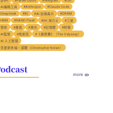
#gram
#Parvel Durov
#telegram
#ton
#Anthropic
#Claude Code
#AI編碼工具
#DeepSeek
#AI
#DRAM
#AI 加速晶片
#HBM
#NAND Flash
#SK 海力士
#三星
#營收
#產能
#美光
#記憶體
#財報
#AI監管
#馬斯克
#《奧德賽》（The Odyssey）
#AI 人工智慧
#克里斯多福・諾蘭（Christopher Nolan）
odcast
more