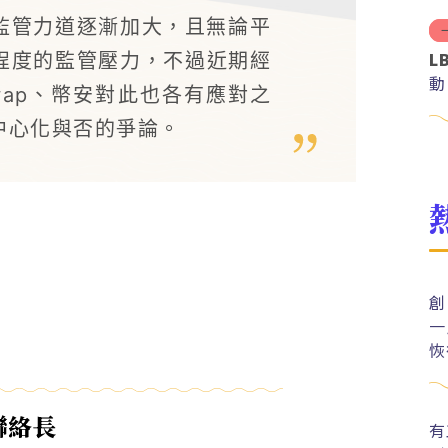
監管力道逐漸加大，且無論平
L
程度的監管壓力，不過近期經
動
wap、幣安對此也各有應對之
去中心化與否的爭論。
創
一
恢
聯絡長
有