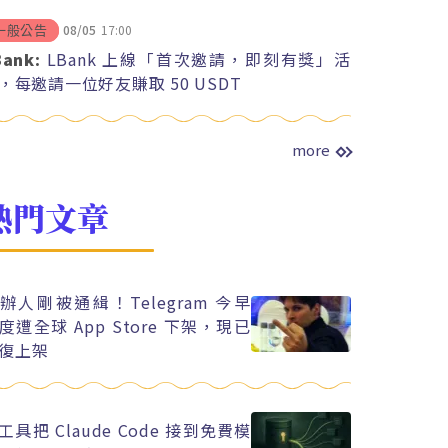
08/05
17:00
一般公告
Bank:
LBank 上線「首次邀請，即刻有獎」活
，每邀請一位好友賺取 50 USDT
more
熱門文章
辦人剛被通緝！Telegram 今早
度遭全球 App Store 下架，現已
復上架
工具把 Claude Code 接到免費模