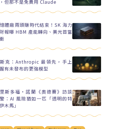
，但那不是免費用 Claude
憶體廠兩頭賺時代結束！SK 海力
財報曝 HBM 產能轉向、美光首當
衝
斯克：Anthropic 最領先，手上
握有未發布的更強模型
里斯多福・諾蘭《奧德賽》訪談
警：AI 風險猶如一匹「透明的特
伊木馬」