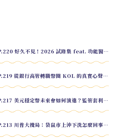
EP.220 好久不見！2026 試錄集 feat. 功能醫學營養師 美寶
EP.219 從銀行高管轉職幣圈 KOL 的真實心聲 feat.龜大
EP.217 美元穩定幣未來會如何演進？監管套利終將收斂？feat. 研究員 余哲安
EP.213 川普大攪局：袋鼠市上沖下洗怎麼回事？feat. Alvin