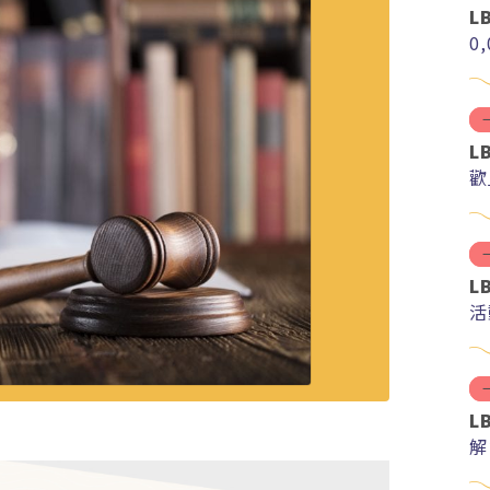
L
0
L
歡
L
活
L
解
分