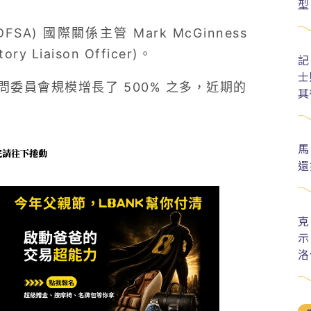
型
SA) 國際關係主管 Mark McGinness
 Liaison Officer)。
記
士
委員會規模增長了 500% 之多，近期的
其
馬
未完請往下捲動
還
克
示
洛