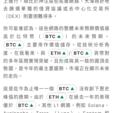
上運行，相比於押注這些底層網路，大海撈針地
去篩選單獨的借貸協議或去中心化交易所
（DEX）則要困難得多。
你可能會認為，這些網路的整體未來預期價值遠
高於比特幣（
BTC
）的未來預期，
▲
BTC
主要用作價值儲存。從技術分析角
▲
度，在我看來，與
ETH
/
BTC
貨幣對
▲
▲
的多年區間實現突破，且形成與其一致的圓頂走
勢圖，是今年的最主要趨勢，市場正在顯示未來
的走向。
這是迄今為止唯一一個
BTC
沒有創下歷史
▲
峰值的週期。由於
ETH
在過去一年的表現
▲
優於
BTC
，其他 L1 網路，例如 Solana、
▲