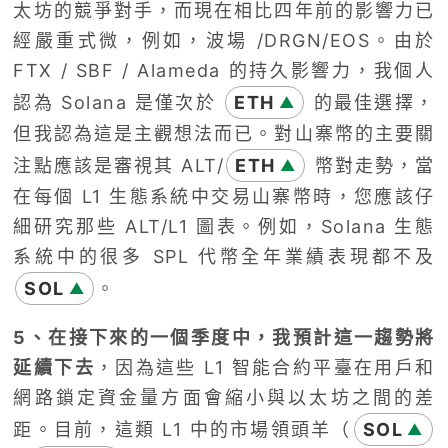
太坊的競爭對手，而現在相比四年前的影響力已
經嚴重式微，例如，波場 /DRGN/EOS。由於
FTX / SBF / Alameda 的持久影響力，我個人
認為 Solana 是僅次於
ETH
的最佳選擇，
▲
但我認為這是主觀想法而已。對山寨幣的主要關
注點應該是審視其 ALT/
ETH
幣對走勢，當
▲
在每個 L1 生態系統中交易山寨幣時，您應該仔
細研究那些 ALT/L1 圖表。例如，Solana 生態
系統中的很多 SPL 代幣全年業績表現都不及
SOL
。
▲
5、在接下來的一個季度中，我預計這一趨勢將
延續下去
，因為這些 L1 智能合約平臺在用戶和
網路鎖定資金量方面會縮小與以太坊之間的差
距。目前，這類 L1 中的市場領頭羊（
SOL
▲