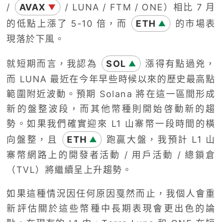
/
AVAX
/ LUNA / FTM / ONE）相比 7 月
▼
的低點上漲了 5-10 倍，而
ETH
的市場表
▲
現落於下風。
就短期而言，我認為
SOL
漲得有點過兇，
▲
而 LUNA 最近在今年早些時候以來的歷史最高點
範圍附近波動。預期 Solana 將在這一區間形成
新的盤整波段，而其他幣種則開始啓動新的趨
勢。如果我們確實迎來 L1 山寨幣一段時間的橫
向盤整，且
ETH
跑贏大盤，我預計 L1 山
▲
寨幣網路上的開發者活動 / 用戶活動 / 總鎖倉
（TVL）將繼續呈上升趨勢。
如果這種情況因任何原因戛然而止，我個人會重
新評估關於這些幣種中長期表現會更出色的論