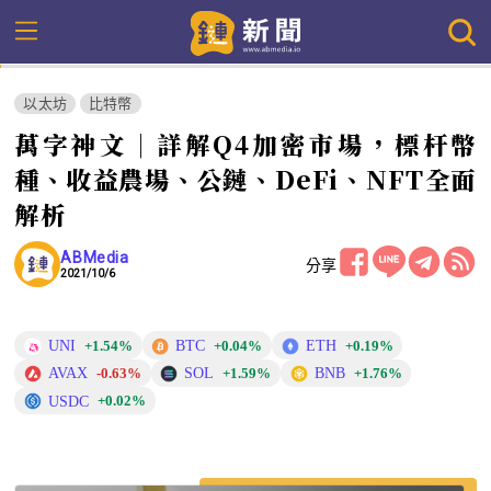
以太坊
比特幣
萬字神文｜詳解Q4加密市場，標杆幣
種、收益農場、公鏈、DeFi、NFT全面
解析
ABMedia
分享
2021/10/6
UNI
BTC
ETH
+1.54%
+0.04%
+0.19%
AVAX
SOL
BNB
-0.63%
+1.59%
+1.76%
USDC
+0.02%