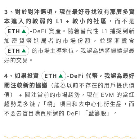
3、對於對沖選項，現在最好尋找沒有那麼多資
本進入的較弱的 L1 + 較小的社區
，而不是
ETH
-DeFi 資產。隨着替代性 L1 捕捉到新
▲
加密貨幣進局者的市場份額，並逐漸蠶食
ETH
的市場主導地位，我認為這將繼續是最
▲
好的交易。
4、如果投資
ETH
-DeFi 代幣，我認為最好
▲
關注較新的協議
（能為以前不存在的用戶提供價
值） + 關注當前的市場趨勢，現在 EVM 的當紅
趨勢是多鏈 /「橋」項目和去中心化衍生品，而
不要去盲目購買所謂的 DeFi 「藍籌股」。