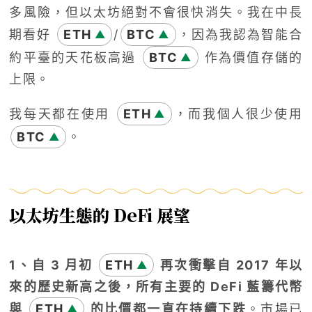
多風險，但以太坊絕對不會很快消失。我在中長
期看好
ETH
/
BTC
，因為我認為智能合
▲
▲
約平臺的天花板高過
BTC
作為價值存儲的
▲
上限。
我每天都在使用
ETH
，而我個人很少使用
▲
BTC
。
▲
以太坊生態的 DeFi 展望
1、自 3 月初
ETH
再次衝擊自 2017 年以
▲
來的歷史新高之後，所有主要的 DeFi 藍籌代幣
與
ETH
的比價都一直在持續下跌
。市場已
▲