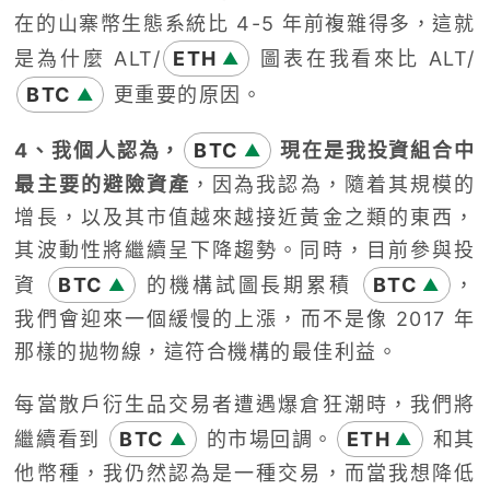
在的山寨幣生態系統比 4-5 年前複雜得多，這就
是為什麼 ALT/
ETH
圖表在我看來比 ALT/
▲
BTC
更重要的原因。
▲
4、我個人認為，
BTC
現在是我投資組合中
▲
最主要的避險資產
，因為我認為，隨着其規模的
增長，以及其市值越來越接近黃金之類的東西，
其波動性將繼續呈下降趨勢。同時，目前參與投
資
BTC
的機構試圖長期累積
BTC
，
▲
▲
我們會迎來一個緩慢的上漲，而不是像 2017 年
那樣的拋物線，這符合機構的最佳利益。
每當散戶衍生品交易者遭遇爆倉狂潮時，我們將
繼續看到
BTC
的市場回調。
ETH
和其
▲
▲
他幣種，我仍然認為是一種交易，而當我想降低