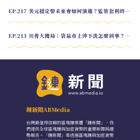
EP.217 美元穩定幣未來會如何演進？監管套利終將收斂？feat. 研究員 余哲安
EP.213 川普大攪局：袋鼠市上沖下洗怎麼回事？feat. Alvin
鏈新聞ABMedia
台灣最值得信賴的區塊鏈媒體「鏈新聞」，我
們提供全球區塊鏈與加密貨幣的重要新聞與趨
勢報告。「鏈新聞」是透過區塊鏈與加密貨幣