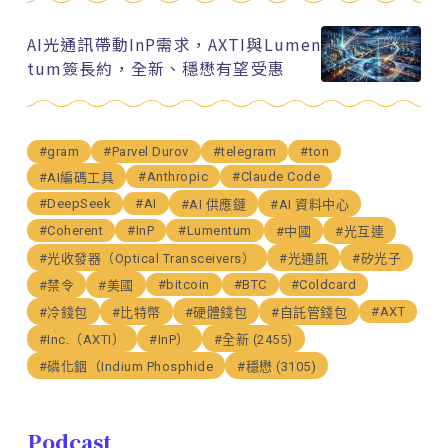
AI光通訊帶動InP需求，AXTI與Lumen
tum簽長約，全新、穩懋有望受惠
#gram
#Parvel Durov
#telegram
#ton
#Anthropic
#Claude Code
#AI編碼工具
#DeepSeek
#AI
#AI 供應鏈
#AI 資料中心
#Coherent
#InP
#Lumentum
#中國
#光互連
#光收發器（Optical Transceivers）
#光通訊
#矽光子
#bitcoin
#BTC
#Coldcard
#禁令
#美國
#AXT
#冷錢包
#比特幣
#硬體錢包
#自託管錢包
#Inc.（AXTI）
#InP）
#全新 (2455)
#磷化銦（Indium Phosphide
#穩懋 (3105)
Podcast