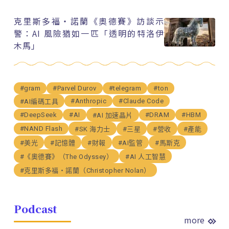
克里斯多福・諾蘭《奧德賽》訪談示
警：AI 風險猶如一匹「透明的特洛伊
木馬」
#gram
#Parvel Durov
#telegram
#ton
#Anthropic
#Claude Code
#AI編碼工具
#DeepSeek
#AI
#DRAM
#HBM
#AI 加速晶片
#NAND Flash
#SK 海力士
#三星
#營收
#產能
#美光
#記憶體
#財報
#AI監管
#馬斯克
#《奧德賽》（The Odyssey）
#AI 人工智慧
#克里斯多福・諾蘭（Christopher Nolan）
Podcast
more