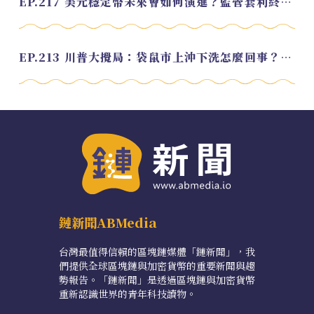
EP.217 美元穩定幣未來會如何演進？監管套利終將收斂？feat. 研究員 余哲安
EP.213 川普大攪局：袋鼠市上沖下洗怎麼回事？feat. Alvin
鏈新聞ABMedia
台灣最值得信賴的區塊鏈媒體「鏈新聞」，我
們提供全球區塊鏈與加密貨幣的重要新聞與趨
勢報告。「鏈新聞」是透過區塊鏈與加密貨幣
重新認識世界的青年科技讀物。