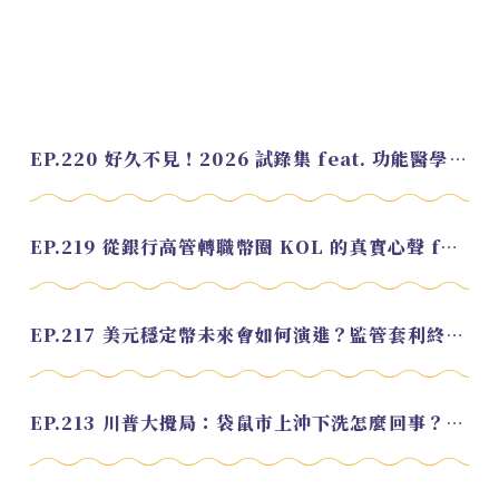
EP.220 好久不見！2026 試錄集 feat. 功能醫學營養師 美寶
EP.219 從銀行高管轉職幣圈 KOL 的真實心聲 feat.龜大
EP.217 美元穩定幣未來會如何演進？監管套利終將收斂？feat. 研究員 余哲安
EP.213 川普大攪局：袋鼠市上沖下洗怎麼回事？feat. Alvin